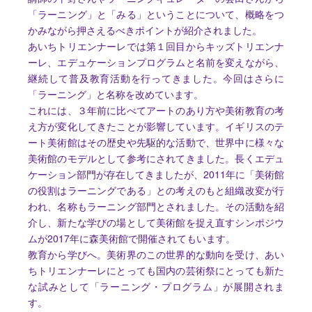
「ラーニング」と「みる」ということについて、概略をつ
かみながら押さえるべきポイントが紹介されました。
あいちトリエンナーレでは第１回目からキッズトリエンナ
ーレ、エデュケーションプログラムと名前を変えながら、
継続して普及教育活動を行ってきました。今回はさらに
「ラーニング」と名称を改めています。
これには、３年前に比べてアートのあり方や美術教育の考
え方が変化してきたことが影響しています。イギリスのテ
ート美術館はその歴史や先駆的な活動で、世界中に様々な
美術館のモデルとして参考にされてきました。長くエデュ
ケーション部門が存在してきましたが、2011年に「美術館
の役割はラーニングである」との考えのもと組織改変が行
われ、名称もラーニング部門とされました。その活動を紹
介し、新たな学びの場として美術館を捉え直すシンポジウ
ムが2017年に森美術館で開催されてもいます。
教育から学びへ。美術界のこの世界的な動向を受け、あい
ちトリエンナーレにとっても国内の芸術祭にとっても新た
な試みとして「ラーニング・プログラム」が展開されま
す。