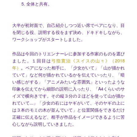
5. 全体と共有。
大半が初対面で、自己紹介しつつ近い席でペアになり、目
を閉じる役、説明する役をまず決め、ドキドキしながら、
ワークショップがスタートしました。
作品は今回のトリエンナーレに参加する作家のものを選び
ました。１回目は
弓指寛治《スイスの山々》（2018
年）
ペアになった相手に、「少女がいて」「山が描かれ
。
ていて」など何が描かれているかを伝えていったり、「暗
い感じがする」「アニメみたいな雰囲気」といったような
印象を伝えてから細部の説明に入ったり、「A4くらいのサ
イズで横向きです。その縦３分の２ほどを使って山が描か
れていて...」「少女の右にはヤギがいて、そのヤギの上に
は３本のモミの木が並んでいて」と位置関係をできるだけ
正確に伝えるなど、相手が作品をイメージできるように苦
心しながら説明していきました。