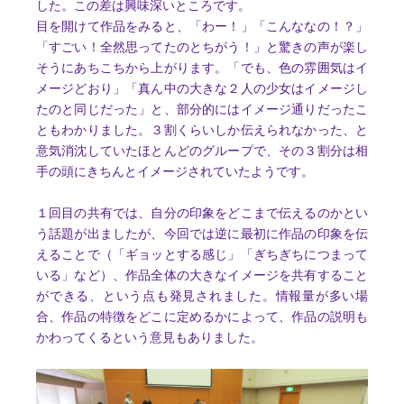
した。この差は興味深いところです。
目を開けて作品をみると、「わー！」「こんななの！？」
「すごい！全然思ってたのとちがう！」と驚きの声が楽し
そうにあちこちから上がります。「でも、色の雰囲気はイ
メージどおり」「真ん中の大きな２人の少女はイメージし
たのと同じだった」と、部分的にはイメージ通りだったこ
ともわかりました。３割くらいしか伝えられなかった、と
意気消沈していたほとんどのグループで、その３割分は相
手の頭にきちんとイメージされていたようです。
１回目の共有では、自分の印象をどこまで伝えるのかとい
う話題が出ましたが、今回では逆に最初に作品の印象を伝
えることで（「ギョッとする感じ」「ぎちぎちにつまって
いる」など）、作品全体の大きなイメージを共有すること
ができる、という点も発見されました。情報量が多い場
合、作品の特徴をどこに定めるかによって、作品の説明も
かわってくるという意見もありました。