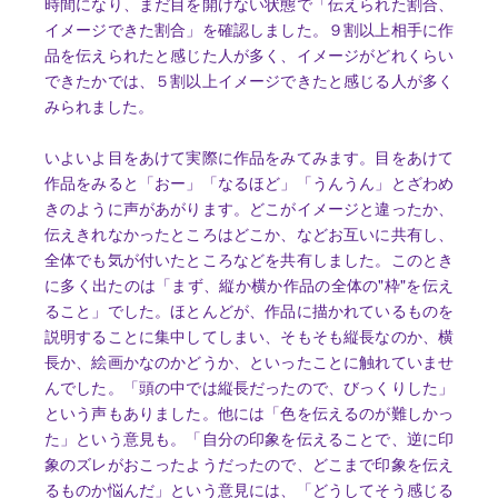
時間になり、まだ目を開けない状態で「伝えられた割合、
イメージできた割合」を確認しました。９割以上相手に作
品を伝えられたと感じた人が多く、イメージがどれくらい
できたかでは、５割以上イメージできたと感じる人が多く
みられました。
いよいよ目をあけて実際に作品をみてみます。目をあけて
作品をみると「おー」「なるほど」「うんうん」とざわめ
きのように声があがります。どこがイメージと違ったか、
伝えきれなかったところはどこか、などお互いに共有し、
全体でも気が付いたところなどを共有しました。このとき
に多く出たのは「まず、縦か横か作品の全体の"枠"を伝え
ること」でした。ほとんどが、作品に描かれているものを
説明することに集中してしまい、そもそも縦長なのか、横
長か、絵画かなのかどうか、といったことに触れていませ
んでした。「頭の中では縦長だったので、びっくりした」
という声もありました。他には「色を伝えるのが難しかっ
た」という意見も。「自分の印象を伝えることで、逆に印
象のズレがおこったようだったので、どこまで印象を伝え
るものか悩んだ」という意見には、「どうしてそう感じる