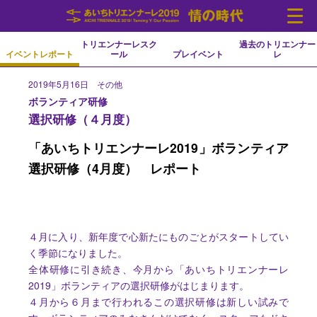
トリエンナーレスク
過去のトリエンナー
イベントレポート
ール
プレイベント
レ
2019年5月16日 その他
Language
ボランティア研修
中文(简化字)
中文(繁體字)
Português
Español
English
日本語
한국어
選択研修（４月度）
ニュース
開催概要
「あいちトリエンナーレ2019」ボランティア
アーティスト
イベント
選択研修（4月度） レポート
会場
アクセス
チケット
連携事業
４月に入り、新年度で心新たにものごとがスタートしてい
く季節になりました。
全体研修に引き続き、今月から「あいちトリエンナーレ
2019」ボランティアの選択研修がはじまります。
４月から６月まで行われるこの選択研修は新しい試みで