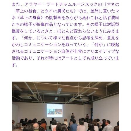
また、アラヤー・ラートチャムルーンスックの《マネの
「草上の昼食」とタイの農民たち》では、屋外に置いたマ
ネ《草上の昼食》の複製画をみながらあれこれと話す農民
たちの様子が映像作品となっています。その様子は対話型
鑑賞をしているときと、ほとんど変わらないようにみえま
す。「何か」について様々な視点から思考を深め、意見を
かわしコミュニケーションを取っていく、「何か」に喚起
されるコミュニケーション自体が非常にクリエイティブな
活動であり、それが時にはアートとしても成り立っていま
す。