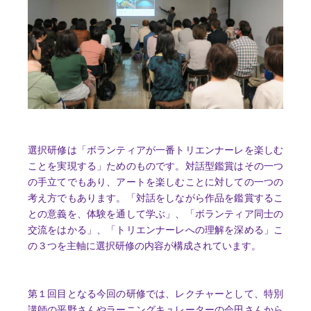
選択研修は「ボランティアが一番トリエンナーレを楽しむ
ことを実現する」ためのものです。対話型鑑賞はその一つ
の手立てでもあり、アートを楽しむことに対しての一つの
考え方でもあります。「対話をしながら作品を鑑賞するこ
との意義を、体験を通して学ぶ」、「ボランティア同士の
交流をはかる」、「トリエンナーレへの理解を深める」こ
の３つを主軸に選択研修の内容が構成されています。
第１回目となる今回の研修では、レクチャーとして、特別
講師の平野さんやラーニングキュレーターの会田さんから