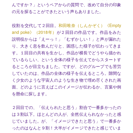
んですか？」というペアからの質問で、改めて自分の印象
の元を探ることができたという声もありました。
役割を交代して２回目。
和田唯奈（しんかぞく）《Empty
and poke》（2018年）
が２回目の作品です。作品をみた
説明役からは「えーっ！」「むずかしい！」と声が漏れた
り、大きく息を飲んだりと、困惑した様子が伝わってきま
す。１回目の共有を生かし、作品が横長でどうやら描かれ
ているらしい、という全体の様子を伝えてからスタートす
るところが目立ちました。ですが、どのグループでも苦労
していたのは、作品の全体の様子を伝えるところ。隙間な
く少女のような宇宙人のような生き物で埋め尽くされた画
面、どのように言えばこのイメージが伝わるか、言葉や例
を懸命に探します。
２回目での、「伝えられたと思う」割合で一番多かったの
は３割以下。ほとんどの人が、全然伝えられなかったと感
じていました。が、「イメージできたと思う」で一番多か
ったのはなんと９割！大半がイメージできたと感じていま