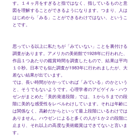
す。１４ヶ月をすぎると指ではなく、指しているものと意
図を理解することができるようになります。つまり、人は
はじめから「みる」ことができるわけではない、というこ
とです。
思っている以上に私たちが「みていない」ことを裏付ける
調査があります。アメリカの美術館で1928年に行われた、
作品１つあたりの鑑賞時間を調査したもので、結果は平均
１０秒。日本でも似た調査が1983年に行われましたが、大
差ない結果が出ています。
では、長い時間がかかっていれば「みている」のかという
と、そうでもないようです。心理学者のアビゲイル・ハウ
ゼンがまとめた「美的発達段階」では、１から５までの段
階に美的な感受性をレベルわけしています。それは年齢に
は関係なく、高齢だからといって最上段階にいるわけでは
ありません。ハウゼンによると多くの人が１か２の段階に
止まり、それ以上の高度な美術鑑賞はできてないと言いま
す。