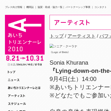
プレス向け情報
｜
機関誌
｜
協賛・助成・協力一覧
｜
パートナーシップ事業
｜
コンタクト
トップ
/
アーティスト
/
パフ
《Logic of Birds》
Sonia Khurana
『Lying-down-on-the-
9月4日(土）14:00
※あいちトリエンナー
※どなたでもご参加い