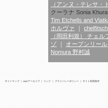
（アンヌ・テレサ・
クーラナ Sonia Khura
Tim Etchells an
ホルヴァ
｜
chelfitsch
（岡田利規） チェル
ゾ
｜
オープンリールアンサ
Nomura 野村誠
サイトマップ
｜
webアーカイブ
｜
リンク
｜
プライバシーポリシー
｜
サイト利用条件