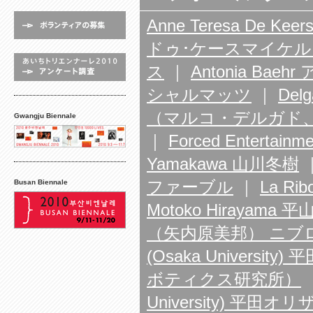
Anne Teresa De Ke
ドゥ･ケースマイケ
ス
｜
Antonia Ba
シャルマッツ
｜
Delg
（マルコ・デルガド
Gwangju Biennale
｜
Forced Enter
Yamakawa 山川冬樹
Busan Biennale
ファーブル
｜
La R
Motoko Hirayama 
（矢内原美邦） ニブ
(Osaka Univer
ボティクス研究所）
University) 平