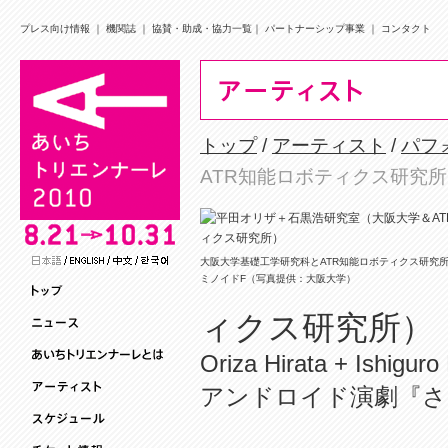
プレス向け情報
｜
機関誌
｜
協賛・助成・協力一覧
｜
パートナーシップ事業
｜
コンタクト
トップ
/
アーティスト
/
パフ
ATR知能ロボティクス研究
大阪大学基礎工学研究科とATR知能ロボティクス研究
ミノイドF（写真提供：大阪大学）
ィクス研究所）
Oriza Hirata + Ishiguro
アンドロイド演劇『さ