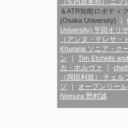
（矢内原美邦） ニブ
＆ATR知能ロボティクス研究所）
(Osaka University)
｜
University) 平
（アンヌ・テレサ・
Khurana ソニア・
ン
｜
Tim Etchell
カ・ホルヴァ
｜
chelf
（岡田利規） チェル
ゾ
｜
オープンリールアンサ
Nomura 野村誠