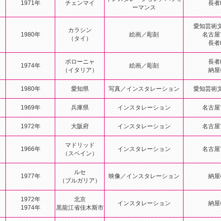
1971年
チェンマイ
長者
ーマンス
愛知芸術
カラシン
1980年
絵画／彫刻
名古屋
（タイ）
長者
ボローニャ
長者
1974年
絵画／彫刻
（イタリア）
納屋
1980年
愛知県
写真／インスタレーション
愛知芸術
1969年
兵庫県
インスタレーション
名古屋
1972年
大阪府
インスタレーション
名古屋
マドリッド
1966年
インスタレーション
名古屋
（スペイン）
ルセ
1977年
映像／インスタレーション
納屋
（ブルガリア）
1972年
北京
インスタレーション
納屋
1974年
黒龍江省佳木斯市