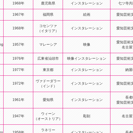
1968年
鹿児島県
インスタレーション
七ツ寺共
1967年
福岡県
絵画
愛知芸術
コセンツァ
1968年
インスタレーション
愛知芸術
（イタリア）
愛知芸術
ng
1957年
マレーシア
映像
名古屋
1976年
広東省汕頭市
映像インスタレーション
愛知芸術
1977年
東京都
インスタレーション
納屋
ヴァドーダラー
1972年
インスタレーション
愛知芸術
（インド）
長者
1961年
愛知県
インスタレーション
愛知芸術
ウィーン
1947年
彫刻
名古屋
（オーストリア）
ラネリー
ns
1958年
インスタレーション
長者