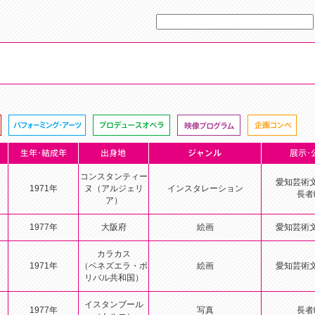
コンスタンティー
愛知芸術
1971年
ヌ（アルジェリ
インスタレーション
長者
ア）
1977年
大阪府
絵画
愛知芸術
カラカス
1971年
（ベネズエラ・ボ
絵画
愛知芸術
リバル共和国）
イスタンブール
1977年
写真
長者