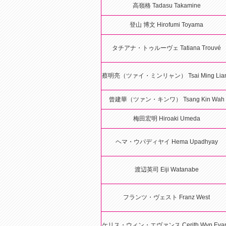
高嶺格 Tadasu Takamine
登山 博文 Hirofumi Toyama
タチアナ・トゥルーヴェ Tatiana Trouvé
蔡明亮（ツァイ・ミンリャン） Tsai Ming Lia
曾建華（ツァン・キンワ） Tsang Kin Wah
梅田宏明 Hiroaki Umeda
ヘマ・ウパディヤイ Hema Upadhyay
渡辺英司 Eiji Watanabe
フランツ・ヴェスト Franz West
ケリス・ウィン・エヴァンス Cerith Wyn Eva