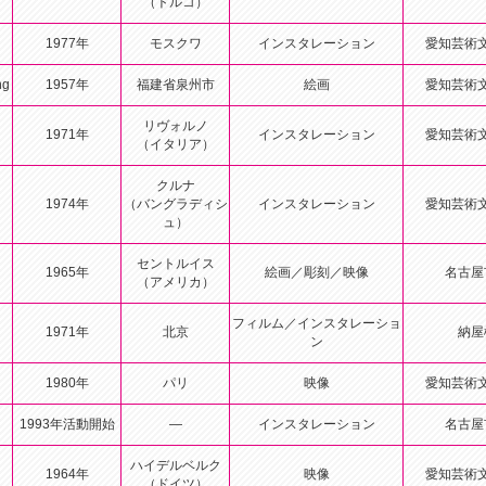
（トルコ）
1977年
モスクワ
インスタレーション
愛知芸術
g
1957年
福建省泉州市
絵画
愛知芸術
リヴォルノ
1971年
インスタレーション
愛知芸術
（イタリア）
クルナ
1974年
（バングラディシ
インスタレーション
愛知芸術
ュ）
セントルイス
1965年
絵画／彫刻／映像
名古屋
（アメリカ）
フィルム／インスタレーショ
1971年
北京
納屋
ン
1980年
パリ
映像
愛知芸術
1993年活動開始
—
インスタレーション
名古屋
ハイデルベルク
1964年
映像
愛知芸術
（ドイツ）