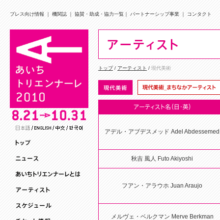
プレス向け情報
｜
機関誌
｜
協賛・助成・協力一覧
｜
パートナーシップ事業
｜
コンタクト
トップ
/
アーティスト
/
現代美術
アデル・アブデスメッド Adel Abdessemed
秋吉 風人 Futo Akiyoshi
フアン・アラウホ Juan Araujo
メルヴェ・ベルクマン Merve Berkman