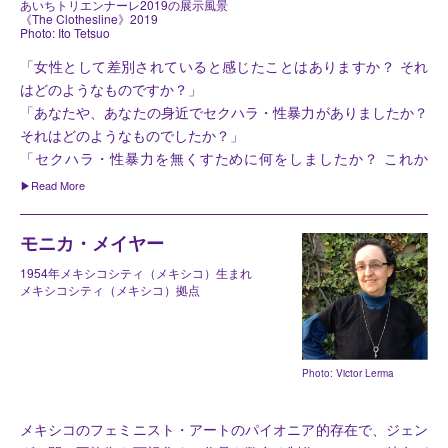
あいちトリエンナーレ2019の展示風景
《The Clothesline》2019
Photo: Ito Tetsuo
「女性として差別されていると感じたことはありますか？ それ
はどのようなものですか？」
「あなたや、あなたの身近でセクハラ・性暴力がありましたか？
それはどのようなものでしたか？」
「セクハラ・性暴力を無くすために何をしましたか？ これか
ら、何をしますか？」
「これまでに受けたセクハラ・性暴力に対して本当はどうしたか
ったですか？」
モニカ・メイヤー
「あいちトリエンナーレ2019」に先駆けて、今年6月に開催され
1954年メキシコシティ（メキシコ）生まれ
メキシコシティ（メキシコ）拠点
たワークショップ で制作された上記のような４つの問いかけに
寄せられた回答が、洗濯ばさみで 留められています。鮮やかな
ピンク色が目を引くこちらの展示では、様々な人が匿名で記した
コメントを読むことができます。また、テーブルの上に用意され
Photo: Victor Lerma
たカードの質問に、来場者は誰でも回答し、ロープに足していく
ことができます。
メキシコのフェミニスト・アートのパイオニア的存在で、ジェン
この作品では、世の中に埋もれていく「声無き声」を拾い上げて