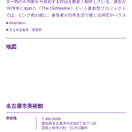
ダー間の不均衡を可視化する作品を数多く制作している。彼女が
示しています。罪に問えなくとも、日常生活の中で起こる性別に
1978年に始めた《The Clothesline》という参加型プロジェクト
関する嫌がらせや暴力が、 少なくはないことを可視化していま
では、ピンク色の紙に、参加者が日常生活で感じる抑圧やハラス
す。
メントなどを匿名で書いてもらったものを展示する。なかなか声
このプロジェクトは、1978年より40年以上にわたり世界各地で
を上げることができない人々が、その思いを告白するのに安全な
続けられて きたものです。作家は、見えにくく、語られにくい
主な作品発表・受賞歴
環境を提供するとともに、社会構造から生じるダブル・スタンダ
2017
個展「The Clothesline Project」National Museum of
性にまつわる差別や抑圧、 暴力について、決してなかったこと
ードについて観客に気づきをもたらし、そこから対話や連帯が始
Women in the Arts、ワシントン D.C.（米国）
にはしません。作品を通じて私たちに 考えたり対話したりする
地図
まるきっかけを作り出している。
ことを促します。
2017
「Radical Women: Latin American Art, 1960–1985」ハマ
ー美術館、ロサンゼルス（米国）
2016
個展「When in Doubt... Ask: A Retrocollective Exhibit of
Mónica Mayer」Museo Universitario Arte Contemporáneo
[MUAC]、メキシコシティ（メキシコ）
2007
「WACK! Art and the Feminist Revolution」ロサンゼルス
現代美術館、ロサンゼルス（米国）
2002
第7回日本国際パフォーマンス・アート・フェスティバ
名古屋市美術館
ル、東京
所在地
〒460-0008
愛知県名古屋市中区栄2丁目17−25
芸術と科学の杜・白川公園内