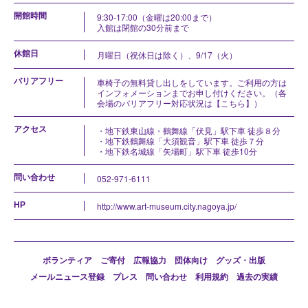
開館時間
9:30-17:00（金曜は20:00まで）
入館は閉館の30分前まで
休館日
月曜日（祝休日は除く）、9/17（火）
バリアフリー
車椅子の無料貸し出しをしています。ご利用の方は
インフォメーションまでお申し付けください。（各
会場のバリアフリー対応状況は
【こちら】
）
アクセス
・地下鉄東山線・鶴舞線「伏見」駅下車 徒歩８分
・地下鉄鶴舞線「大須観音」駅下車 徒歩７分
・地下鉄名城線「矢場町」駅下車 徒歩10分
問い合わせ
052-971-6111
HP
http://www.art-museum.city.nagoya.jp/
ボランティア
ご寄付
広報協力
団体向け
グッズ・出版
メールニュース登録
プレス
問い合わせ
利用規約
過去の実績