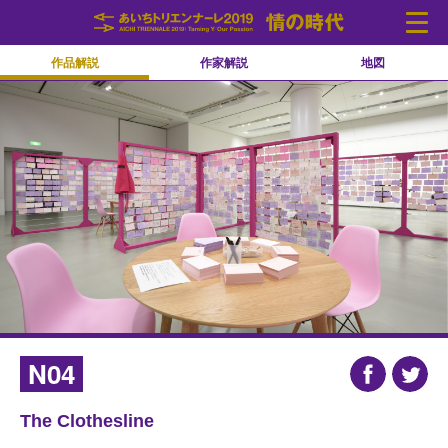
作品解説
作家解説
地図
Language
中文(简化字)
中文(繁體字)
Português
Español
English
日本語
한국어
ニュース
開催概要
アーティスト
イベント
会場
アクセス
チケット
連携事業
N04
The Clothesline