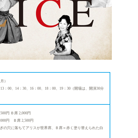
（月）
13：00、14：30、16：00、18：00、19：30（開場は、開演30分
00円 Ｂ席 2,000円
000円 Ｂ席 2,500円
さぎの穴に落ちてアリスが世界席、Ｂ席＝赤く塗り替えられた白