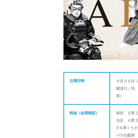
公演日時
９月３０日
開演11：30、
前）
料金（全席指定）
前売 Ａ席 2,5
当日 Ａ席 3,
※Ａ席＝う
バラの庭席